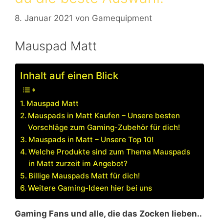
8. Januar 2021
von
Gamequipment
Mauspad Matt
Inhalt auf einen Blick
Mauspad Matt
Mauspads in Matt Kaufen – Unsere besten
Vorschläge zum Gaming-Zubehör für dich!
Mauspads in Matt – Unsere Top 10!
Welche Produkte sind zum Thema Mauspads
in Matt zurzeit im Angebot?
Billige Mauspads Matt für dich!
Weitere Gaming-Ideen hier bei uns
Gaming Fans und alle, die das Zocken lieben..