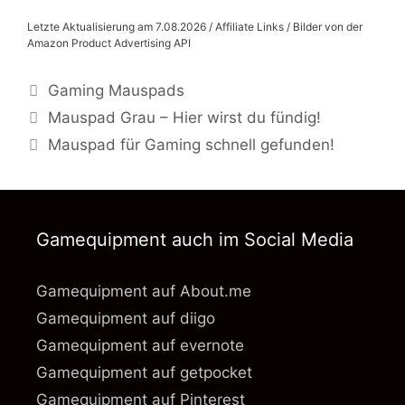
Letzte Aktualisierung am 7.08.2026 / Affiliate Links / Bilder von der
Amazon Product Advertising API
Kategorien
Gaming Mauspads
Mauspad Grau – Hier wirst du fündig!
Mauspad für Gaming schnell gefunden!
Gamequipment auch im Social Media
Gamequipment auf About.me
Gamequipment auf diigo
Gamequipment auf evernote
Gamequipment auf getpocket
Gamequipment auf Pinterest