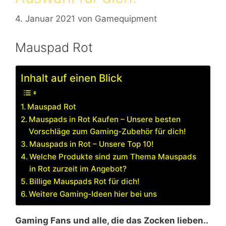
4. Januar 2021
von
Gamequipment
Mauspad Rot
Inhalt auf einen Blick
Mauspad Rot
Mauspads in Rot Kaufen – Unsere besten
Vorschläge zum Gaming-Zubehör für dich!
Mauspads in Rot – Unsere Top 10!
Welche Produkte sind zum Thema Mauspads
in Rot zurzeit im Angebot?
Billige Mauspads Rot für dich!
Weitere Gaming-Ideen hier bei uns
Gaming Fans und alle, die das Zocken lieben..