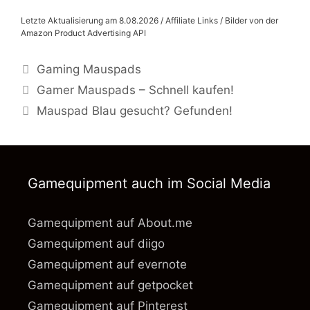
Letzte Aktualisierung am 8.08.2026 / Affiliate Links / Bilder von der
Amazon Product Advertising API
Kategorien
Gaming Mauspads
Gamer Mauspads – Schnell kaufen!
Mauspad Blau gesucht? Gefunden!
Gamequipment auch im Social Media
Gamequipment auf About.me
Gamequipment auf diigo
Gamequipment auf evernote
Gamequipment auf getpocket
Gamequipment auf Pinterest