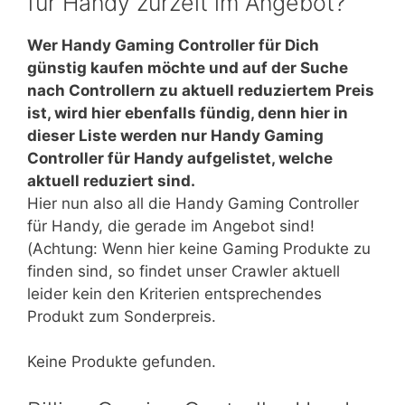
für Handy zurzeit im Angebot?
Wer Handy Gaming Controller für Dich
günstig kaufen möchte und auf der Suche
nach Controllern zu aktuell reduziertem Preis
ist, wird hier ebenfalls fündig, denn hier in
dieser Liste werden nur Handy Gaming
Controller für Handy aufgelistet, welche
aktuell reduziert sind.
Hier nun also all die Handy Gaming Controller
für Handy, die gerade im Angebot sind!
(Achtung: Wenn hier keine Gaming Produkte zu
finden sind, so findet unser Crawler aktuell
leider kein den Kriterien entsprechendes
Produkt zum Sonderpreis.
Keine Produkte gefunden.