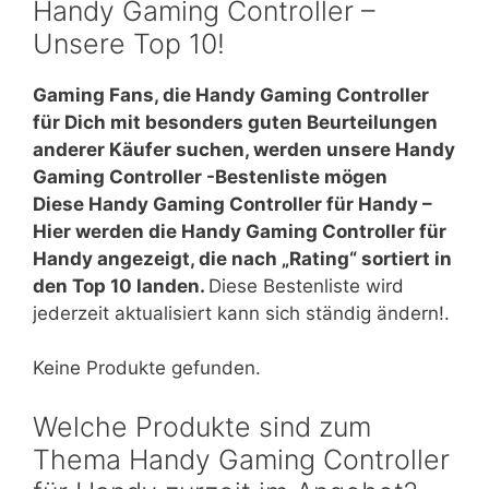
Handy Gaming Controller –
Unsere Top 10!
Gaming Fans, die Handy Gaming Controller
für Dich mit besonders guten Beurteilungen
anderer Käufer suchen, werden unsere Handy
Gaming Controller -Bestenliste mögen
Diese Handy Gaming Controller für Handy –
Hier werden die Handy Gaming Controller für
Handy angezeigt, die nach „Rating“ sortiert in
den Top 10 landen.
Diese Bestenliste wird
jederzeit aktualisiert kann sich ständig ändern!.
Keine Produkte gefunden.
Welche Produkte sind zum
Thema Handy Gaming Controller