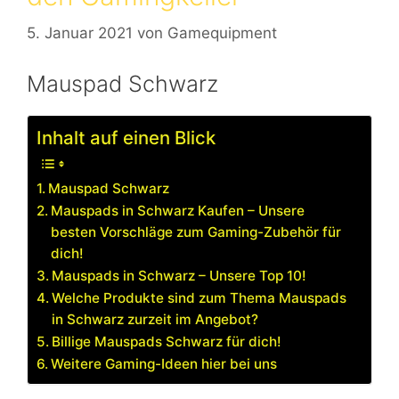
5. Januar 2021
von
Gamequipment
Mauspad Schwarz
Inhalt auf einen Blick
Mauspad Schwarz
Mauspads in Schwarz Kaufen – Unsere
besten Vorschläge zum Gaming-Zubehör für
dich!
Mauspads in Schwarz – Unsere Top 10!
Welche Produkte sind zum Thema Mauspads
in Schwarz zurzeit im Angebot?
Billige Mauspads Schwarz für dich!
Weitere Gaming-Ideen hier bei uns