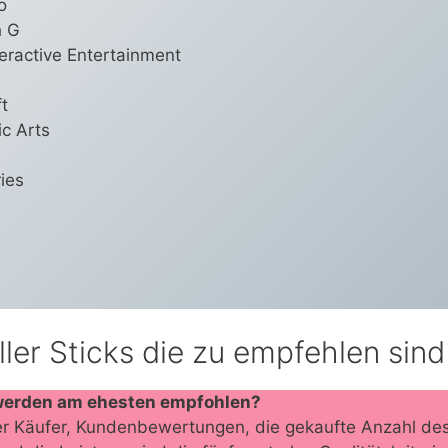
o
h G
eractive Entertainment
t
ic Arts
ies
ler Sticks die zu empfehlen sind
werden am ehesten empfohlen?
r Käufer, Kundenbewertungen, die gekaufte Anzahl des