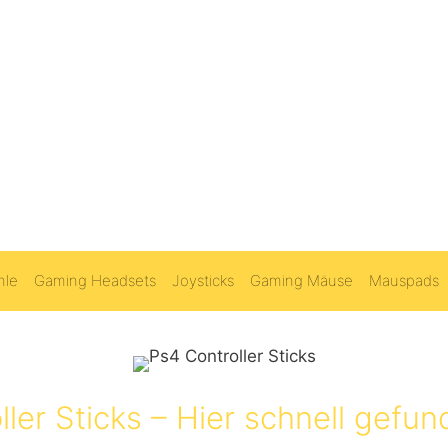
hle
Gaming Headsets
Joysticks
Gaming Mäuse
Mauspads
ler Sticks – Hier schnell gefun