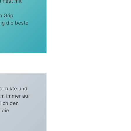
u hast mit
h Grip
ng die beste
rodukte und
 um immer auf
lich den
 die