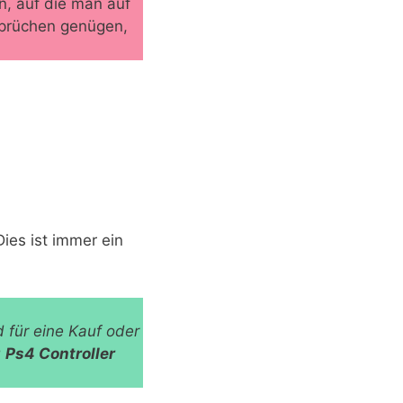
en, auf die man auf
nsprüchen genügen,
Dies ist immer ein
für eine Kauf oder
u
Ps4 Controller