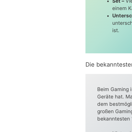
Set –
Vi
einem K
Untersc
untersc
ist.
Die bekanntesten
Beim Gaming i
Geräte hat. Ma
dem bestmöglic
großen Gaming
bekanntesten 