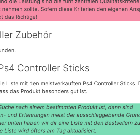
nd die Leistung sind die fünf zentralen Qualitätskriteri
t nehmen sollte. Sofern diese Kriterien den eigenen A
t das Richtige!
ller Zubehör
unden.
 Ps4 Controller Sticks
ie Liste mit den meistverkauften Ps4 Controller Sticks. 
dass das Produkt besonders gut ist.
uche nach einem bestimmten Produkt ist, dann sind
- und Erfahrungen meist der ausschlaggebende Grund 
ier unten haben wir dir eine Liste mit den Bestsellern z
se Liste wird öfters am Tag aktualisiert.