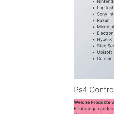
Nintend
Logitec
Sony Int
Razer
Microsof
Electron
HyperX
SteelSer
Ubisoft
Corsair
Ps4 Control
Welche Produkte 
Erfahrungen andere