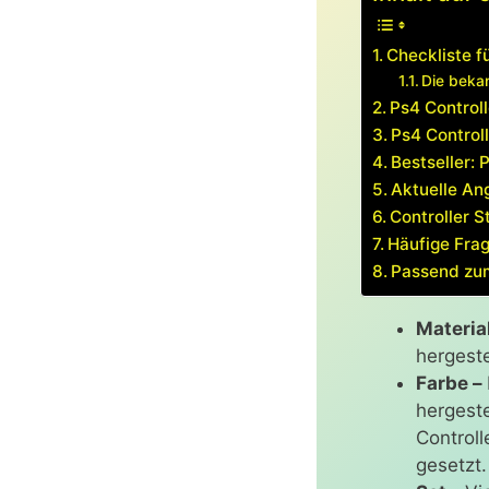
Checkliste f
Die bekan
Ps4 Controll
Ps4 Control
Bestseller: 
Aktuelle Ang
Controller S
Häufige Frag
Passend zu
Material
hergeste
Farbe –
hergeste
Controll
gesetzt.