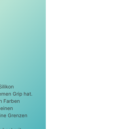
ilikon
remen Grip hat.
en Farben
deinen
keine Grenzen