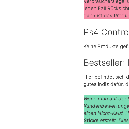
Verbrauchersiegel u
jeden Fall Rücksich
dann ist das Produk
Ps4 Contro
Keine Produkte gef
Bestseller:
Hier befindet sich d
gutes Indiz dafür, 
Wenn man auf der S
Kundenbewertungen
einen Nicht-Kauf. H
Sticks
erstellt. Die