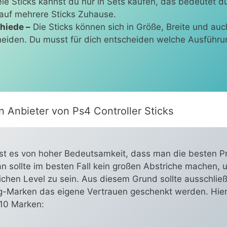
ele Sticks kannst du nur in Sets kaufen, das bedeutet d
auf mehrere Sticks Zuhause.
hiede –
Die Sticks können sich in Größe, Breite und auc
heiden. Du musst für dich entscheiden welche Ausführu
 Anbieter von Ps4 Controller Sticks
st es von hoher Bedeutsamkeit, dass man die besten P
n sollte im besten Fall kein großen Abstriche machen,
hen Level zu sein. Aus diesem Grund sollte ausschließ
-Marken das eigene Vertrauen geschenkt werden. Hier
10 Marken: